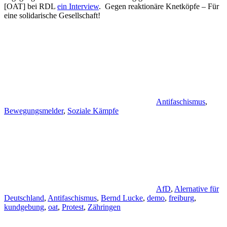
[OAT] bei RDL
ein Interview
. Gegen reaktionäre Knetköpfe – Für
eine solidarische Gesellschaft!
Antifaschismus
,
Bewegungsmelder
,
Soziale Kämpfe
AfD
,
Alernative für
Deutschland
,
Antifaschismus
,
Bernd Lucke
,
demo
,
freiburg
,
kundgebung
,
oat
,
Protest
,
Zähringen