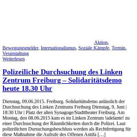
Aktion
,
Bewegungsmelder
,
Internationalismus
,
Soziale Kämpfe
,
Termin
,
Veranstaltung
Weiterlesen
Polizeiliche Durchsuchung des Linken
Zentrum Freiburg – Solidaritätsdemo
heute 18.30 Uhr
Dienstag, 09.06.2015. Freiburg. Soli­da­ri­täts­demo anläss­lich der
Durch­su­chung des Lin­ken Zen­trums Freiburg Diens­tag, 9. Juni |
18:30 Uhr | Platz der alten Synagoge/Stadttheater Frei­burg. Am
Montag, den 08.06.2015 kam es im Linken Zentrum !adelante! zu
einer Durchsuchung der Räumlichkeiten durch die Polizei. Laut
polizeilichen Dursuchungsbeschluss werden als Rechtfertigung für
diese Maßnahme die Aufrufe des Offe­nen Antifa […]