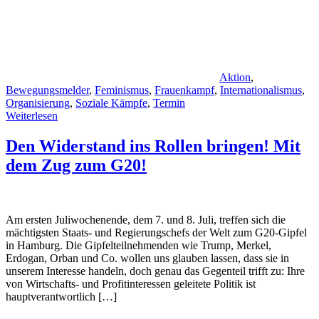
Aktion
,
Bewegungsmelder
,
Feminismus
,
Frauenkampf
,
Internationalismus
,
Organisierung
,
Soziale Kämpfe
,
Termin
Weiterlesen
Den Widerstand ins Rollen bringen! Mit
dem Zug zum G20!
Am ersten Juliwochenende, dem 7. und 8. Juli, treffen sich die
mächtigsten Staats- und Regierungschefs der Welt zum G20-Gipfel
in Hamburg. Die Gipfelteilnehmenden wie Trump, Merkel,
Erdogan, Orban und Co. wollen uns glauben lassen, dass sie in
unserem Interesse handeln, doch genau das Gegenteil trifft zu: Ihre
von Wirtschafts- und Profitinteressen geleitete Politik ist
hauptverantwortlich […]