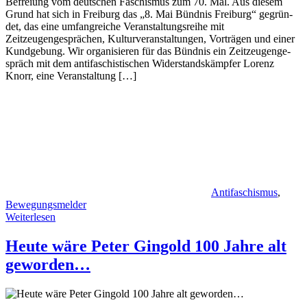
Befrei­ung vom deut­schen Faschis­mus zum 70. Mal. Aus die­sem
Grund hat sich in Frei­burg das „8. Mai Bünd­nis Frei­burg“ gegrün­
det, das eine umfangreiche Veranstaltungsreihe mit
Zeitzeugengesprächen, Kulturveranstaltungen, Vorträgen und einer
Kundgebung. Wir organisieren für das Bündnis ein Zeit­zeu­gen­ge­
spräch mit dem anti­fa­schis­ti­schen Wider­stands­kämp­fer Lorenz
Knorr, eine Veranstaltung […]
Antifaschismus
,
Bewegungsmelder
Weiterlesen
Heute wäre Peter Gingold 100 Jahre alt
geworden…