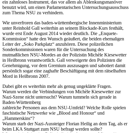
ein zahnloses Instrument, das vor allem als Ablenkungsmanöver
benutzt wird, um einen Parlamentarischen Untersuchungsausschuss
zum Thema NSU zu verhindern.
Wie unverfroren das baden-württembergische Innenministerium
unter Reinhold Gall weiterhin an seinem Blockade-Kurs festhält,
wurde erst Ende August 2014 wieder deutlich. Die „Enquete-
Kommission“ hatte den Wunsch geäußert, die beiden ehemaligen
Leiter der „Soko Parkplatz“ anzuhören. Diese polizeilichen
Sonderkommissionen waren für die Untersuchung des
mutmaßlichen NSU-Mordes an der Polizistin Michèle Kiesewetter
in Heilbronn verantwortlich. Gall verweigerte den Polizisten die
Genehmigung, vor dem Gremium auszusagen und sabotiert damit
persönlich sogar eine zaghafte Beschäftigung mit dem rätselhaften
Mord in Heilbronn 2007.
Dabei gibt es weiterhin mehr als genug ungeklärte Fragen.
Warum werden die Verbindungen von Michèle Kiesewetter zur
Nazi-Szene nicht untersucht? Warum tummeln sich gerade in
Baden-Württemberg
zahlreiche Personen aus dem NSU-Umfeld? Welche Rolle spielen
faschistische Netzwerke wie „Blood and Honour“ und
„Hammerskins“?
Warum starb der Nazi-Aussteiger Florian Heilig an dem Tag, als er
beim LKA Stuttgart zum NSU befragt werden sollte?