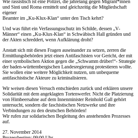
Wie rassistisch ist eine Polizei, die jahrelang gegen Migrant*innen
und Sinti und Roma ermittelt und gleichzeitig die Mitgliedschaft
eigener
Beamter im „Ku-Klux-Klan“ unter den Tisch kehrt?
Und was führt ein Verfassungsschutz im Schilde, dessen „V-
Männer“ einen „Ku-Klux-Klan“ in Schwäbisch Hall gründen und
der Akten schreddert, wenn Aufklärung droht?
Anstatt sich mit diesen Fragen auseinander zu setzen, zerren die
Ermittlungsbehörden jetzt einen Antifaschisten vor Gericht, der mit
einer symbolischen Aktion gegen die „Schwamm drüber!“- Strategie
der baden-württembergischen Landesregierung protestieren wollte.
Sie wollen eine weitere Möglichkeit nutzen, um unbequeme
antifaschistische Akteure zu kriminalisieren.
Wir weisen diesen Versuch entschieden zurück und erklären unsere
Solidarität mit dem angeklagten Tortenwerfer. Nicht die Platzierung
von Himbeersahne auf dem Innenminister Reinhold Gall gehört
untersucht, sondern die faschistischen Netzwerke und ihre
Verbindungen zu den deutschen Behörden!
Wir rufen zur solidarischen Begleitung des anstehenden Prozesses
auf.
27. November 2014
Prozessbeginn: 09:00 Uhr