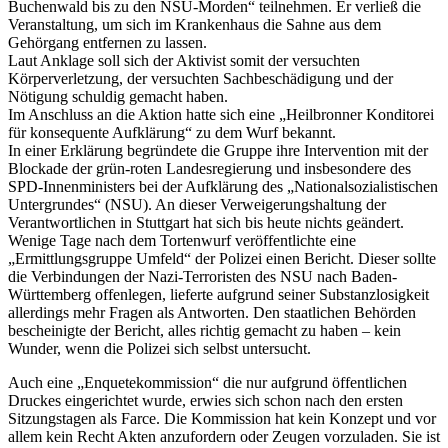
Buchenwald bis zu den NSU-Morden“ teilnehmen. Er verließ die
Veranstaltung, um sich im Krankenhaus die Sahne aus dem
Gehörgang entfernen zu lassen.
Laut Anklage soll sich der Aktivist somit der versuchten
Körperverletzung, der versuchten Sachbeschädigung und der
Nötigung schuldig gemacht haben.
Im Anschluss an die Aktion hatte sich eine „Heilbronner Konditorei
für konsequente Aufklärung“ zu dem Wurf bekannt.
In einer Erklärung begründete die Gruppe ihre Intervention mit der
Blockade der grün-roten Landesregierung und insbesondere des
SPD-Innenministers bei der Aufklärung des „Nationalsozialistischen
Untergrundes“ (NSU). An dieser Verweigerungshaltung der
Verantwortlichen in Stuttgart hat sich bis heute nichts geändert.
Wenige Tage nach dem Tortenwurf veröffentlichte eine
„Ermittlungsgruppe Umfeld“ der Polizei einen Bericht. Dieser sollte
die Verbindungen der Nazi-Terroristen des NSU nach Baden-
Württemberg offenlegen, lieferte aufgrund seiner Substanzlosigkeit
allerdings mehr Fragen als Antworten. Den staatlichen Behörden
bescheinigte der Bericht, alles richtig gemacht zu haben – kein
Wunder, wenn die Polizei sich selbst untersucht.
Auch eine „Enquetekommission“ die nur aufgrund öffentlichen
Druckes eingerichtet wurde, erwies sich schon nach den ersten
Sitzungstagen als Farce. Die Kommission hat kein Konzept und vor
allem kein Recht Akten anzufordern oder Zeugen vorzuladen. Sie ist