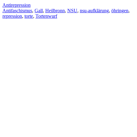
Antirepression
Antifaschismus
,
Gall
,
Heilbronn
,
NSU
,
nsu-aufklärung
,
öhringen
,
repression
,
torte
,
Tortenwurf