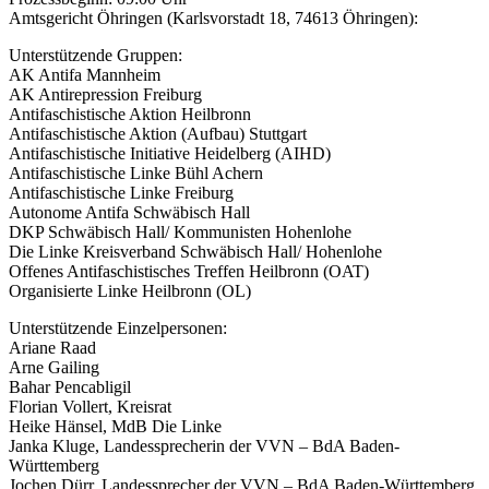
Amtsgericht Öhringen (Karlsvorstadt 18, 74613 Öhringen):
Unterstützende Gruppen:
AK Antifa Mannheim
AK Antirepression Freiburg
Antifaschistische Aktion Heilbronn
Antifaschistische Aktion (Aufbau) Stuttgart
Antifaschistische Initiative Heidelberg (AIHD)
Antifaschistische Linke Bühl Achern
Antifaschistische Linke Freiburg
Autonome Antifa Schwäbisch Hall
DKP Schwäbisch Hall/ Kommunisten Hohenlohe
Die Linke Kreisverband Schwäbisch Hall/ Hohenlohe
Offenes Antifaschistisches Treffen Heilbronn (OAT)
Organisierte Linke Heilbronn (OL)
Unterstützende Einzelpersonen:
Ariane Raad
Arne Gailing
Bahar Pencabligil
Florian Vollert, Kreisrat
Heike Hänsel, MdB Die Linke
Janka Kluge, Landessprecherin der VVN – BdA Baden-
Württemberg
Jochen Dürr, Landessprecher der VVN – BdA Baden-Württemberg